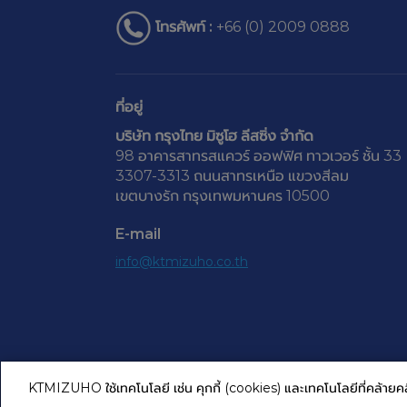
โทรศัพท์ :
+66 (0) 2009 0888
ที่อยู่
บริษัท กรุงไทย มิซูโฮ ลีสซิ่ง จำกัด
​98 อาคารสาทรสแควร์ ออฟฟิศ ทาวเวอร์ ชั้น 33
3307-3313 ถนนสาทรเหนือ แขวงสีลม
เขตบางรัก กรุงเทพมหานคร 10500
E-mail
info@ktmizuho.co.th
KTMIZUHO ใช้เทคโนโลยี เช่น คุกกี้ (cookies) และเทคโนโลยีที่คล้ายคลึง